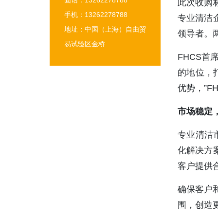
固话：13262278788
此次收购标
手机：13262278788
专业清洁企
地址：‌中国（上海）自由贸
领导者。
易试验区金桥
FHCS首
的地位，
优势，”FH
市场稳定
专业清洁
化解决方案
客户提供
确保客户
围，创造